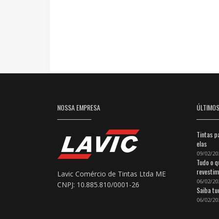
NOSSA EMPRESA
ÚLTIMO
Tintas p
elas
09/02/20
Tudo o q
revestim
Lavic Comércio de Tintas Ltda ME
06/02/20
CNPJ: 10.885.810/0001-26
Saiba tu
06/02/20