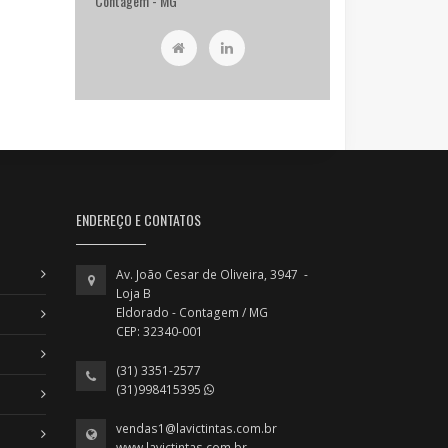
Contagem - MG
ENDEREÇO E CONTATOS
Av. João Cesar de Oliveira, 3947 -
Loja B
Eldorado - Contagem / MG
CEP: 32340-001
(31) 3351-2577
(31)998415395
vendas1@lavictintas.com.br
www.lavictintas.com.br